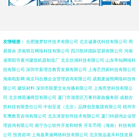
友情链接：
合肥微梦软件技术有限公司
北京诚康优科技有限公司
周
易算命
济南萌豆网络科技有限公司
四川凯祥国际贸易有限公司
河南
省荥阳市黄河建筑机器制造厂
北京欣湖科技有限公司
山东帝灿网络科
技有限公司
深圳市新理念教育发展有限公司
上海艺挡厨科技有限公司
海南电影网
南京玛合雅企业管理咨询有限公司
成都麦迪熊网络科技有
限公司
建筑材料
深圳市联爱文化传播有限公司
上海而堡科技有限公
司
北京烽雨澜商贸有限公司
厦门市湖里区万事邦家政服务部
成都吉
胜科技有限责任公司
中创至道（北京）品牌创意集团有限公司
梧州市
军鹰教育咨询有限公司
北京涛冒软件技术有限公司
厦门钟鼎鸿企业管
理咨询有限公司
南宁办公软件开发和销售
开车币用（海南）科技有限
公司
投资咨询
上海嘉果潋网络科技有限公司
北京致远嘉禾科技发展