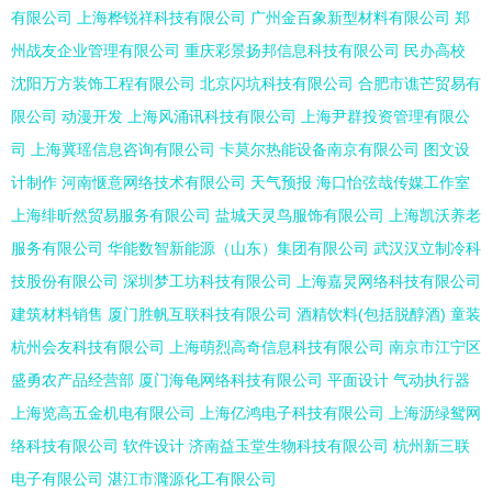
有限公司
上海桦锐祥科技有限公司
广州金百象新型材料有限公司
郑
州战友企业管理有限公司
重庆彩景扬邦信息科技有限公司
民办高校
沈阳万方装饰工程有限公司
北京闪坑科技有限公司
合肥市谯芒贸易有
限公司
动漫开发
上海风涌讯科技有限公司
上海尹群投资管理有限公
司
上海冀瑶信息咨询有限公司
卡莫尔热能设备南京有限公司
图文设
计制作
河南惬意网络技术有限公司
天气预报
海口怡弦哉传媒工作室
上海绯昕然贸易服务有限公司
盐城天灵鸟服饰有限公司
上海凯沃养老
服务有限公司
华能数智新能源（山东）集团有限公司
武汉汉立制冷科
技股份有限公司
深圳梦工坊科技有限公司
上海嘉炅网络科技有限公司
建筑材料销售
厦门胜帆互联科技有限公司
酒精饮料(包括脱醇酒)
童装
杭州会友科技有限公司
上海萌烈高奇信息科技有限公司
南京市江宁区
盛勇农产品经营部
厦门海龟网络科技有限公司
平面设计
气动执行器
上海览高五金机电有限公司
上海亿鸿电子科技有限公司
上海沥绿鸳网
络科技有限公司
软件设计
济南益玉堂生物科技有限公司
杭州新三联
电子有限公司
湛江市漋源化工有限公司