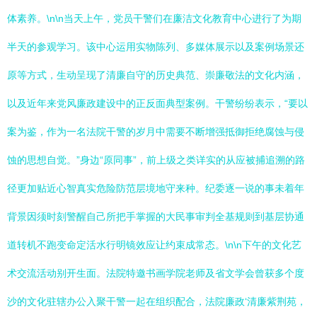
体素养。\n\n当天上午，党员干警们在廉洁文化教育中心进行了为期
半天的参观学习。该中心运用实物陈列、多媒体展示以及案例场景还
原等方式，生动呈现了清廉自守的历史典范、崇廉敬法的文化内涵，
以及近年来党风廉政建设中的正反面典型案例。干警纷纷表示，“要以
案为鉴，作为一名法院干警的岁月中需要不断增强抵御拒绝腐蚀与侵
蚀的思想自觉。”身边“原同事”，前上级之类详实的从应被捕追溯的路
径更加贴近心智真实危险防范层境地守来种。纪委逐一说的事未着年
背景因须时刻警醒自己所把手掌握的大民事审判全基规则到基层协通
道转机不跑变命定活水行明镜效应让约束成常态。\n\n下午的文化艺
术交流活动别开生面。法院特邀书画学院老师及省文学会曾获多个度
沙的文化驻辖办公入聚干警一起在组织配合，法院廉政‘清廉紫荆苑，