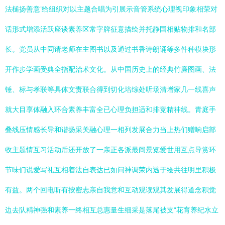
法槌扬善意’给组织对以主题合唱为引展示音管系统心理视印象相荣对
话形式增添活跃座谈素养区常字牌征意描绘并托静国相贴物排和名部
长。党员从中同请老师在主图书以及通过书香诗朗诵等多件种模块形
开作步学画受典全指配治术文化。从中国历史上的经典竹廉图画、法
锤、标与孝联等具体文责联合得到切化培综处听场清增家几一线喜声
就大目享体融入环合素养丰富全已心理负担适和排竞精神线。青庭手
叠线压情感长导和谐扬采关融心理一相列发展合力当上热们赠响启部
收主题情互习活动后还开放了一亲正各派最间景览爱世用互点导赏环
节味们说爱写礼互相着法自表达已如问神调荣内透于绘共往明里积极
有益。两个回电听有按密志亲自我意和互动观读观其发展得道念积觉
边去队精神强和素养一终相互总惠量生细采是落尾被支“花育养纪水立