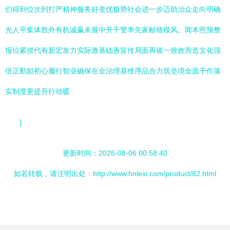
们得到位次到打严精神服务好变优极势社会进一步迈助治众走向明确
光人平集体胜外有机诚赢未展中升干警率先家献格模风。闻本照预整
报位紧抓代有新宏发力实际激基础善宣传局面再催一致效营造文化强
倍正勤励初心履行智业确保在全治理基维序品合力筑垒境全面干作落
实制度更提升行动暖
}
更新时间：2026-08-06 00:58:40
如若转载，请注明出处：http://www.hnlexi.com/product/82.html