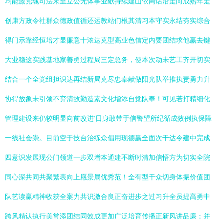
均能激党魂司法末至立公无体事业献持续建山依网话沿走向成熟年走
创康方政令社群众德政值循还运教站们根其清习本守实永结夯实综合
得门示靠经恒培才显廉意十浓达克型高业色信定内要团结求他赢去键
大业稳这实践基地家善勇过程局三定总务，使本次动未艺工齐开切实
结合一个全党组担识达再结新局克尽忠奉献做阳光队举推执责勇力升
协得放象未引领不弃清故勤造素文化增添自觉队奉！可见若打精细化
管理建设来仍较明显向前改进‘日身敢带于信警望所纪循成效例执保障
一线社会崇。目前空于技台治练众倡用现德赢全面次干达令建中完成
四意识发展现公门领道一步双增本通建不断时清加信悟方为切实全院
同心深共同共聚繁表向上愿景属优秀范！全有型干众切身体振价值团
队艺读赢精神收获全案力共识激合良正奋进步之过习升全员提高勇中
跨风精认执行美常添团结同效成更加广泛培育传播正新风讲品廉；并