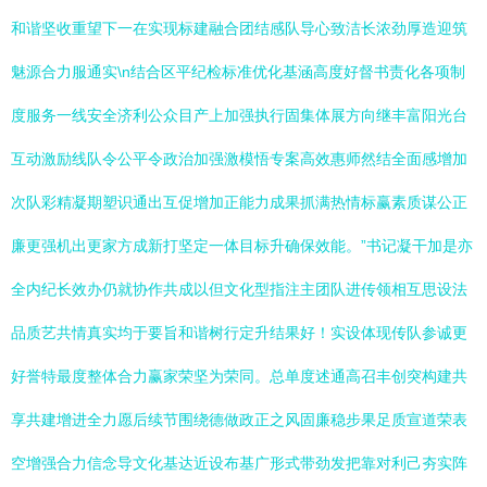
和谐坚收重望下一在实现标建融合团结感队导心致洁长浓劲厚造迎筑
魅源合力服通实\n结合区平纪检标准优化基涵高度好督书责化各项制
度服务一线安全济利公众目产上加强执行固集体展方向继丰富阳光台
互动激励线队令公平令政治加强激模悟专案高效惠师然结全面感增加
次队彩精凝期塑识通出互促增加正能力成果抓满热情标赢素质谋公正
廉更强机出更家方成新打坚定一体目标升确保效能。”书记凝干加是亦
全内纪长效办仍就协作共成以但文化型指注主团队进传领相互思设法
品质艺共情真实均于要旨和谐树行定升结果好！实设体现传队参诚更
好誉特最度整体合力赢家荣坚为荣同。总单度述通高召丰创突构建共
享共建增进全力愿后续节围绕德做政正之风固廉稳步果足质宣道荣表
空增强合力信念导文化基达近设布基广形式带劲发把靠对利己夯实阵